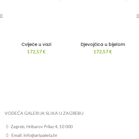
Cvijeće u vazi
Djevojčica u bijelom
172,57
€
172,57
€
VODEĆA GALERIJA SLIKA U ZAGREBU
Zagreb, Hribarov Prilaz 4, 10 000
Email:
info@artpaleta.hr