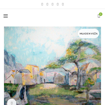
0
MLADEN VEŽA
Click to enlarge