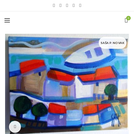
0
SAŠA P. NOVAK
Click to enlarge