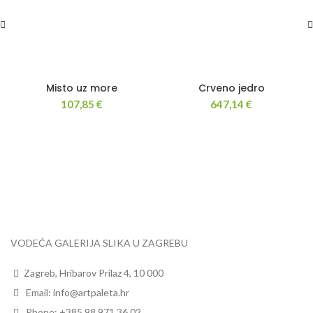
Misto uz more
Crveno jedro
107,85
€
647,14
€
VODEĆA GALERIJA SLIKA U ZAGREBU
Zagreb, Hribarov Prilaz 4, 10 000
Email:
info@artpaleta.hr
Phone: +385 98 971 36 02