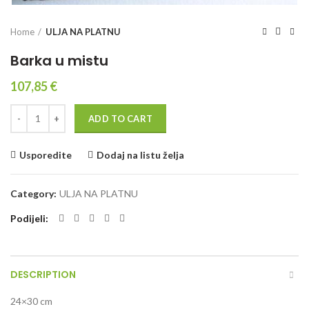
Home
ULJA NA PLATNU
Barka u mistu
107,85
€
Quantity
ADD TO CART
Usporedite
Dodaj na listu želja
Category:
ULJA NA PLATNU
Podijeli
DESCRIPTION
24×30 cm