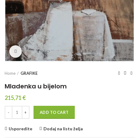
Click to enlarge
Home
GRAFIKE
Mladenka u bijelom
215,71
€
Quantity
ADD TO CART
Usporedite
Dodaj na listu želja