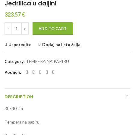
Jedrilica u daljini
323,57
€
Quantity
ADD TO CART
Usporedite
Dodaj na listu želja
Category:
TEMPERA NA PAPIRU
Podijeli
DESCRIPTION
30×40 cm
Tempera na papiru