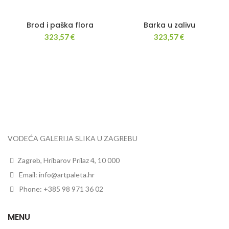
Brod i paška flora
Barka u zalivu
323,57
€
323,57
€
VODEĆA GALERIJA SLIKA U ZAGREBU
Zagreb, Hribarov Prilaz 4, 10 000
Email:
info@artpaleta.hr
Phone: +385 98 971 36 02
MENU