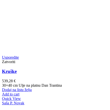
Usporedite
Zatvoriti
Kruške
539,28
€
30×40 cm Ulje na platnu Dan Trantina
Dodaj na listu želja
Add to cart
Quick View
Saša P. Novak