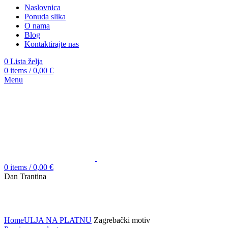
Naslovnica
Ponuda slika
O nama
Blog
Kontaktirajte nas
0
Lista želja
0
items
/
0,00
€
Menu
0
items
/
0,00
€
Dan Trantina
Click to enlarge
Home
ULJA NA PLATNU
Zagrebački motiv