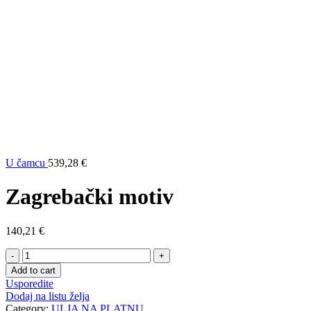
U čamcu
539,28
€
Zagrebački motiv
140,21
€
Quantity
Add to cart
Usporedite
Dodaj na listu želja
Category:
ULJA NA PLATNU