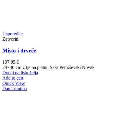
Usporedite
Zatvoriti
Misto i drveće
107,85
€
24×30 cm Ulje na platnu Saša Petroševski Novak
Dodaj na listu želja
Add to cart
Quick View
Dan Trantina