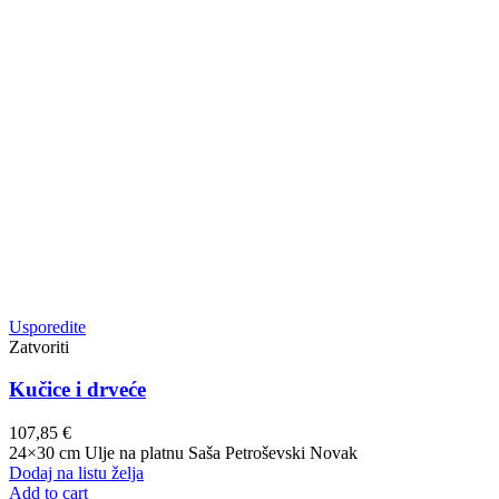
Usporedite
Zatvoriti
Kučice i drveće
107,85
€
24×30 cm Ulje na platnu Saša Petroševski Novak
Dodaj na listu želja
Add to cart