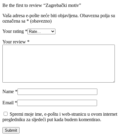
Be the first to review “Zagrebački motiv”
Vaša adresa e-pošte neće biti objavljena.
Obavezna polja su
označena sa
* (obavezno)
Your rating
*
Your review
*
Name
*
Email
*
Spremi moje ime, e-poštu i web-stranicu u ovom internet
pregledniku za sljedeći put kada budem komentirao.