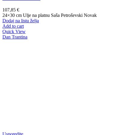
107,85
€
24×30 cm Ulje na platnu Saša Petroševski Novak
Dodaj na listu želja
Add to cart
Quick View
Dan Trantina
Usporedite