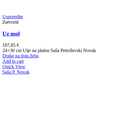
Usporedite
Zatvoriti
Uz mol
107,85
€
24×30 cm Ulje na platnu Saša Petroševski Novak
Dodaj na listu želja
Add to cart
Quick View
Saša P. Novak