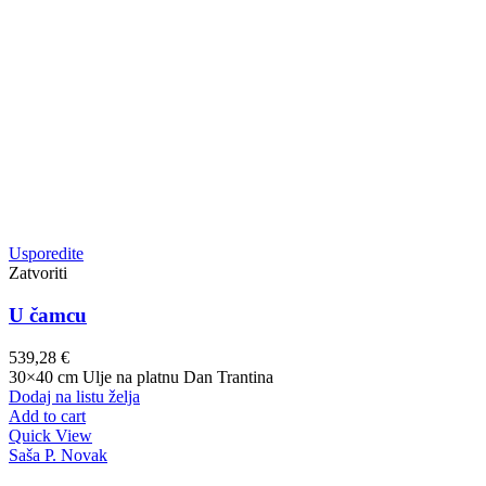
Usporedite
Zatvoriti
U čamcu
539,28
€
30×40 cm Ulje na platnu Dan Trantina
Dodaj na listu želja
Add to cart
Quick View
Saša P. Novak