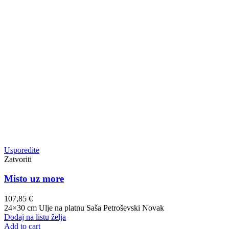
Usporedite
Zatvoriti
Misto uz more
107,85
€
24×30 cm Ulje na platnu Saša Petroševski Novak
Dodaj na listu želja
Add to cart