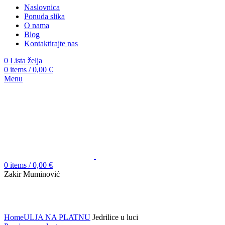
Naslovnica
Ponuda slika
O nama
Blog
Kontaktirajte nas
0
Lista želja
0
items
/
0,00
€
Menu
0
items
/
0,00
€
Zakir Muminović
Click to enlarge
Home
ULJA NA PLATNU
Jedrilice u luci