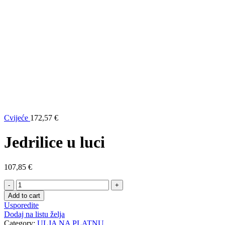
Cvijeće
172,57
€
Jedrilice u luci
107,85
€
Quantity
Add to cart
Usporedite
Dodaj na listu želja
Category:
ULJA NA PLATNU