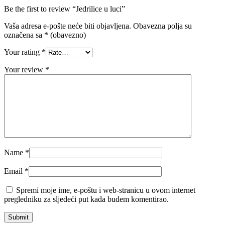
Be the first to review “Jedrilice u luci”
Vaša adresa e-pošte neće biti objavljena.
Obavezna polja su
označena sa
* (obavezno)
Your rating
*
Your review
*
Name
*
Email
*
Spremi moje ime, e-poštu i web-stranicu u ovom internet
pregledniku za sljedeći put kada budem komentirao.