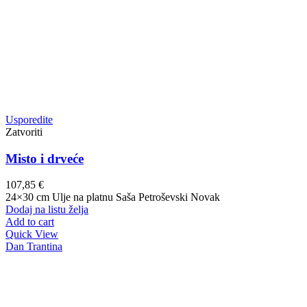
Usporedite
Zatvoriti
Misto i drveće
107,85
€
24×30 cm Ulje na platnu Saša Petroševski Novak
Dodaj na listu želja
Add to cart
Quick View
Dan Trantina