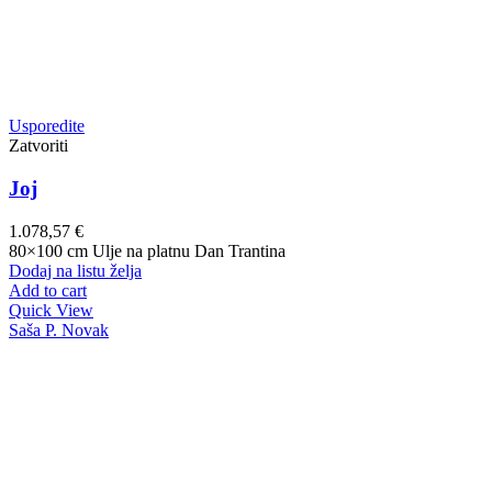
Usporedite
Zatvoriti
Joj
1.078,57
€
80×100 cm Ulje na platnu Dan Trantina
Dodaj na listu želja
Add to cart
Quick View
Saša P. Novak